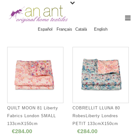
Español
Français
Català
English
QUILT MOON 81 Liberty
COBRELLIT LLUNA 80
Fabrics London SMALL
RobesLiberty Londres
133cmX150cm
PETIT 133cmX150cm
€284.00
€284.00